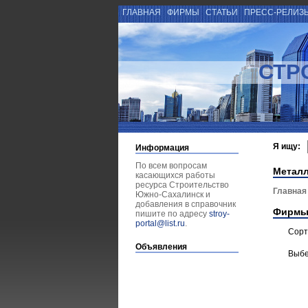
ГЛАВНАЯ
ФИРМЫ
СТАТЬИ
ПРЕСС-РЕЛИЗ
СТР
Я ищу:
Информация
По всем вопросам
Металл
касающихся работы
ресурса Строительство
Главная
Южно-Сахалинск и
добавления в справочник
Фирмы
пишите по адресу
stroy-
portal@list.ru
.
Сорт
Объявления
Выбе