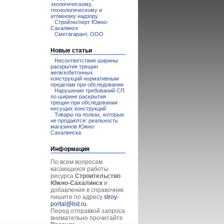
экологическому,
технологическому и
атомному надзору
Стройэксперт Южно-
Сахалинск
Сметагарант, ООО
Новые статьи
Несоответствие ширины
раскрытия трещин
железобетонных
конструкций нормативным
пределам при обследовании
Нарушение требований СП
по ширине раскрытия
трещин при обследовании
несущих конструкций
Товары на полках, которые
не продаются: реальность
магазинов Южно-
Сахалинска
Информация
По всем вопросам
касающихся работы
ресурса
Строительство
Южно-Сахалинск
и
добавления в справочник
пишите по адресу
stroy-
portal@list.ru
.
Перед отправкой запроса
внимательно прочитайте