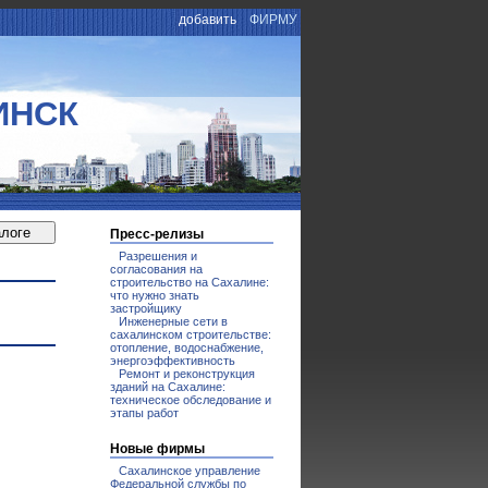
добавить
ФИРМУ
ИНСК
Пресс-релизы
Разрешения и
согласования на
строительство на Сахалине:
что нужно знать
застройщику
Инженерные сети в
сахалинском строительстве:
отопление, водоснабжение,
энергоэффективность
Ремонт и реконструкция
зданий на Сахалине:
техническое обследование и
этапы работ
Новые фирмы
Сахалинское управление
Федеральной службы по