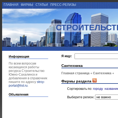
ГЛАВНАЯ
ФИРМЫ
СТАТЬИ
ПРЕСС-РЕЛИЗЫ
СТРОИТЕЛЬСТ
Я ищу:
Информация
По всем вопросам
Сантехника
касающихся работы
ресурса Строительство
Главная страница
Сантехника
Южно-Сахалинск и
добавления в справочник
Фирмы раздела
пишите по адресу
stroy-
portal@list.ru
.
Сортировать по:
городу
названи
Объявления
Выберите регион: