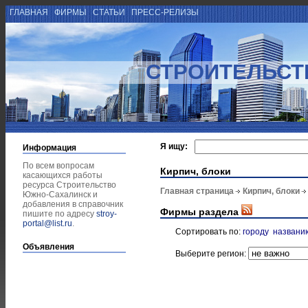
ГЛАВНАЯ
ФИРМЫ
СТАТЬИ
ПРЕСС-РЕЛИЗЫ
СТРОИТЕЛЬСТ
Я ищу:
Информация
По всем вопросам
Кирпич, блоки
касающихся работы
ресурса Строительство
Главная страница
Кирпич, блоки
Южно-Сахалинск и
добавления в справочник
Фирмы раздела
пишите по адресу
stroy-
portal@list.ru
.
Сортировать по:
городу
названи
Объявления
Выберите регион: