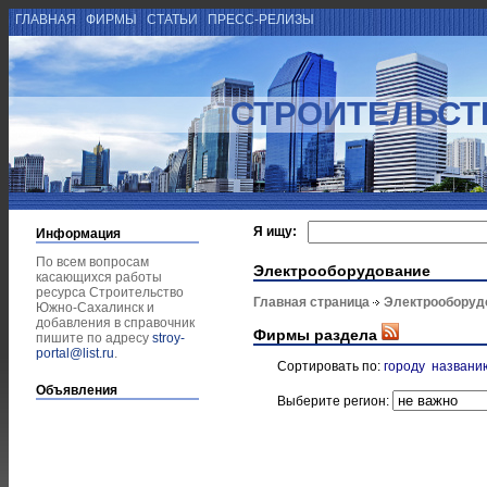
ГЛАВНАЯ
ФИРМЫ
СТАТЬИ
ПРЕСС-РЕЛИЗЫ
СТРОИТЕЛЬСТ
Я ищу:
Информация
По всем вопросам
Электрооборудование
касающихся работы
ресурса Строительство
Главная страница
Электрооборуд
Южно-Сахалинск и
добавления в справочник
Фирмы раздела
пишите по адресу
stroy-
portal@list.ru
.
Сортировать по:
городу
названи
Объявления
Выберите регион: