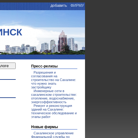
добавить
ФИРМУ
ИНСК
Пресс-релизы
Разрешения и
согласования на
строительство на Сахалине:
что нужно знать
застройщику
Инженерные сети в
сахалинском строительстве:
отопление, водоснабжение,
энергоэффективность
Ремонт и реконструкция
зданий на Сахалине:
техническое обследование и
этапы работ
Новые фирмы
Сахалинское управление
Федеральной службы по