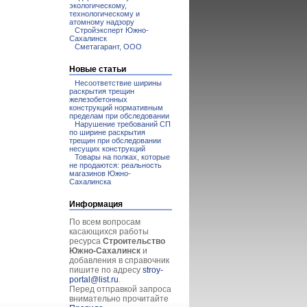
экологическому,
технологическому и
атомному надзору
Стройэксперт Южно-
Сахалинск
Сметагарант, ООО
Новые статьи
Несоответствие ширины
раскрытия трещин
железобетонных
конструкций нормативным
пределам при обследовании
Нарушение требований СП
по ширине раскрытия
трещин при обследовании
несущих конструкций
Товары на полках, которые
не продаются: реальность
магазинов Южно-
Сахалинска
Информация
По всем вопросам
касающихся работы
ресурса
Строительство
Южно-Сахалинск
и
добавления в справочник
пишите по адресу
stroy-
portal@list.ru
.
Перед отправкой запроса
внимательно прочитайте