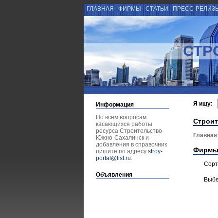
ГЛАВНАЯ
ФИРМЫ
СТАТЬИ
ПРЕСС-РЕЛИЗ
СТР
Я ищу:
Информация
По всем вопросам
Строит
касающихся работы
ресурса Строительство
Главная
Южно-Сахалинск и
добавления в справочник
Фирмы
пишите по адресу
stroy-
portal@list.ru
.
Сорт
Объявления
Выбе