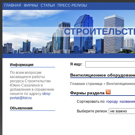
ГЛАВНАЯ
ФИРМЫ
СТАТЬИ
ПРЕСС-РЕЛИЗЫ
СТРОИТЕЛЬСТ
Я ищу:
Информация
По всем вопросам
Вентиляционное оборудован
касающихся работы
ресурса Строительство
Главная страница
Вентиляционно
Южно-Сахалинск и
добавления в справочник
Фирмы раздела
пишите по адресу
stroy-
portal@list.ru
.
Сортировать по:
городу
названи
Объявления
Выберите регион: