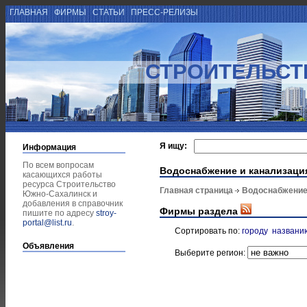
ГЛАВНАЯ
ФИРМЫ
СТАТЬИ
ПРЕСС-РЕЛИЗЫ
СТРОИТЕЛЬСТ
Я ищу:
Информация
По всем вопросам
Водоснабжение и канализаци
касающихся работы
ресурса Строительство
Главная страница
Водоснабжение
Южно-Сахалинск и
добавления в справочник
Фирмы раздела
пишите по адресу
stroy-
portal@list.ru
.
Сортировать по:
городу
названи
Объявления
Выберите регион: