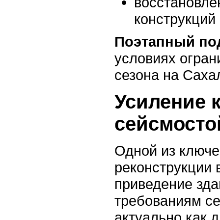
восстановле
конструкций 
Поэтапный по
условиях огран
сезона на Саха
Усиление 
сейсмосто
Одной из ключе
реконструкции 
приведение зд
требованиям се
актуально как д