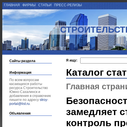
ГЛАВНАЯ
ФИРМЫ
СТАТЬИ
ПРЕСС-РЕЛИЗЫ
СТРОИТЕЛЬСТ
Я ищу:
Сайты раздела
Каталог ста
Информация
По всем вопросам
Главная стран
касающихся работы
ресурса Строительство
Южно-Сахалинск и
добавления в справочник
Безопасност
пишите по адресу
stroy-
portal@list.ru
.
замедляет с
Объявления
контроль пр