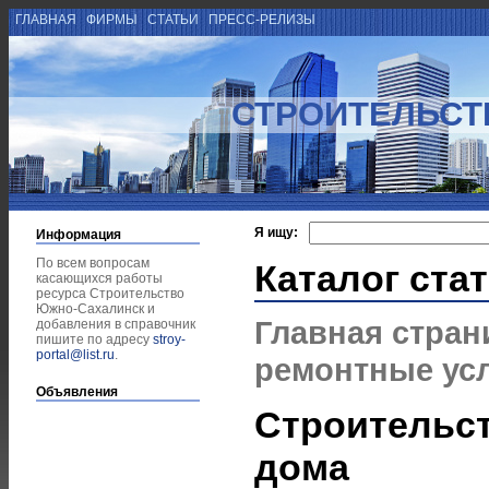
ГЛАВНАЯ
ФИРМЫ
СТАТЬИ
ПРЕСС-РЕЛИЗЫ
СТРОИТЕЛЬСТ
Я ищу:
Информация
По всем вопросам
Каталог ста
касающихся работы
ресурса Строительство
Южно-Сахалинск и
Главная стран
добавления в справочник
пишите по адресу
stroy-
portal@list.ru
.
ремонтные ус
Объявления
Строительст
дома