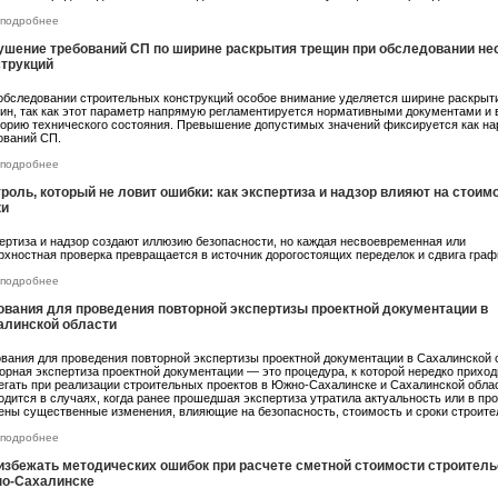
подробнее
ушение требований СП по ширине раскрытия трещин при обследовании н
струкций
обследовании строительных конструкций особое внимание уделяется ширине раскрыт
ин, так как этот параметр напрямую регламентируется нормативными документами и 
горию технического состояния. Превышение допустимых значений фиксируется как н
ований СП.
подробнее
роль, который не ловит ошибки: как экспертиза и надзор влияют на стоим
ки
ертиза и надзор создают иллюзию безопасности, но каждая несвоевременная или
рхностная проверка превращается в источник дорогостоящих переделок и сдвига граф
подробнее
ования для проведения повторной экспертизы проектной документации в
алинской области
вания для проведения повторной экспертизы проектной документации в Сахалинской 
орная экспертиза проектной документации — это процедура, к которой нередко приход
егать при реализации строительных проектов в Южно-Сахалинске и Сахалинской обла
одится в случаях, когда ранее прошедшая экспертиза утратила актуальность или в пр
ены существенные изменения, влияющие на безопасность, стоимость и сроки строите
подробнее
 избежать методических ошибок при расчете сметной стоимости строитель
о-Сахалинске