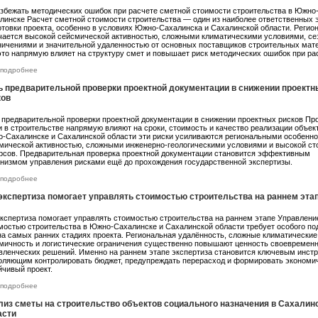
избежать методических ошибок при расчете сметной стоимости строительства в Южно
линске Расчет сметной стоимости строительства — один из наиболее ответственных 
отовки проекта, особенно в условиях Южно-Сахалинска и Сахалинской области. Регио
чается высокой сейсмической активностью, сложными климатическими условиями, с
ничениями и значительной удаленностью от основных поставщиков строительных мат
это напрямую влияет на структуру смет и повышает риск методических ошибок при ра
подробнее
ь предварительной проверки проектной документации в снижении проектн
ков
 предварительной проверки проектной документации в снижении проектных рисков Пр
и в строительстве напрямую влияют на сроки, стоимость и качество реализации объект
-Сахалинске и Сахалинской области эти риски усиливаются региональными особенн
мической активностью, сложными инженерно-геологическими условиями и высокой с
рсов. Предварительная проверка проектной документации становится эффективным
низмом управления рисками ещё до прохождения государственной экспертизы.
подробнее
 экспертиза помогает управлять стоимостью строительства на раннем эта
экспертиза помогает управлять стоимостью строительства на раннем этапе Управлени
мостью строительства в Южно-Сахалинске и Сахалинской области требует особого по
на самых ранних стадиях проекта. Региональная удалённость, сложные климатические
мичность и логистические ограничения существенно повышают ценность своевремен
вленческих решений. Именно на раннем этапе экспертиза становится ключевым инст
оляющим контролировать бюджет, предупреждать перерасход и формировать экономи
йчивый проект.
подробнее
лиз сметы на строительство объектов социального назначения в Сахалин
асти