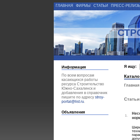
ГЛАВНАЯ
ФИРМЫ
СТАТЬИ
ПРЕСС-РЕЛИЗ
СТР
Я ищу:
Информация
По всем вопросам
Катало
касающихся работы
ресурса Строительство
Главная
Южно-Сахалинск и
добавления в справочник
пишите по адресу
stroy-
Статьи
portal@list.ru
.
Объявления
Нес
1.
нор
Шири
техн
пара
допу