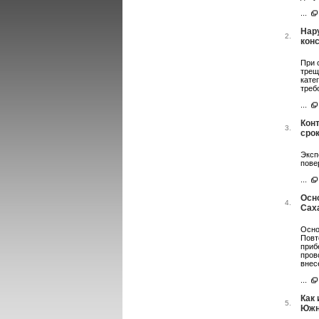
...
Нар
2.
кон
При 
трещ
кате
треб
...
Конт
3.
сро
Эксп
пове
...
Осн
4.
Сах
Осно
Повт
приб
пров
внес
...
Как
5.
Южн