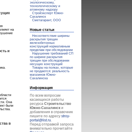
экологическому,
технологическому и
атомному надзору
есущих
Стройэксперт Южно-
Сахалинск
Сметагарант, ООО
ия
Новые статьи
влияет на
арушение
Несоответствие ширины
раскрытия трещин
железобетонных
конструкций нормативным
пределам при обследовании
ость и
Нарушение требований СП
по ширине раскрытия
трещин при обследовании
несущих конструкций
Товары на полках, которые
ика.
не продаются: реальность
магазинов Южно-
Сахалинска
Информация
области
По всем вопросам
ится
касающихся работы
сти. Она
ресурса
Строительство
оект были
Южно-Сахалинск
и
льства.
добавления в справочник
пишите по адресу
stroy-
portal@list.ru
.
ства в
Перед отправкой запроса
внимательно прочитайте