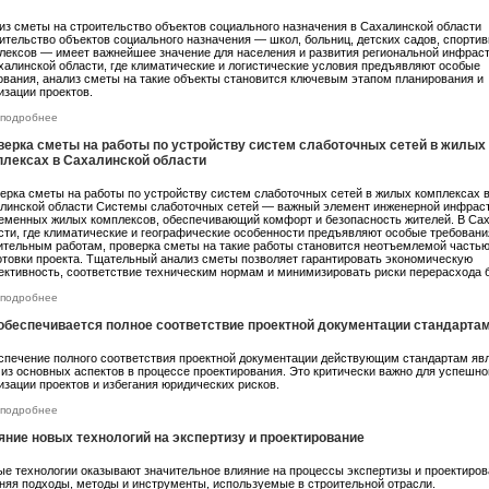
из сметы на строительство объектов социального назначения в Сахалинской области
ительство объектов социального назначения — школ, больниц, детских садов, спорти
лексов — имеет важнейшее значение для населения и развития региональной инфрас
халинской области, где климатические и логистические условия предъявляют особые
ования, анализ сметы на такие объекты становится ключевым этапом планирования и
изации проектов.
подробнее
верка сметы на работы по устройству систем слаботочных сетей в жилых
плексах в Сахалинской области
ерка сметы на работы по устройству систем слаботочных сетей в жилых комплексах 
линской области Системы слаботочных сетей — важный элемент инженерной инфрас
еменных жилых комплексов, обеспечивающий комфорт и безопасность жителей. В Са
сти, где климатические и географические особенности предъявляют особые требовани
ительным работам, проверка сметы на такие работы становится неотъемлемой часть
отовки проекта. Тщательный анализ сметы позволяет гарантировать экономическую
ктивность, соответствие техническим нормам и минимизировать риски перерасхода 
подробнее
 обеспечивается полное соответствие проектной документации стандарта
печение полного соответствия проектной документации действующим стандартам яв
 из основных аспектов в процессе проектирования. Это критически важно для успешно
изации проектов и избегания юридических рисков.
подробнее
яние новых технологий на экспертизу и проектирование
е технологии оказывают значительное влияние на процессы экспертизы и проектиров
няя подходы, методы и инструменты, используемые в строительной отрасли.