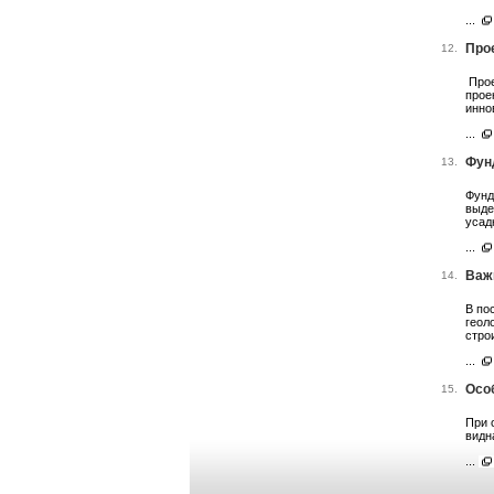
...
Про
12.
Прое
прое
инно
...
Фун
13.
Фунд
выде
усад
...
Важ
14.
В по
геол
стро
...
Осо
15.
При 
видн
...