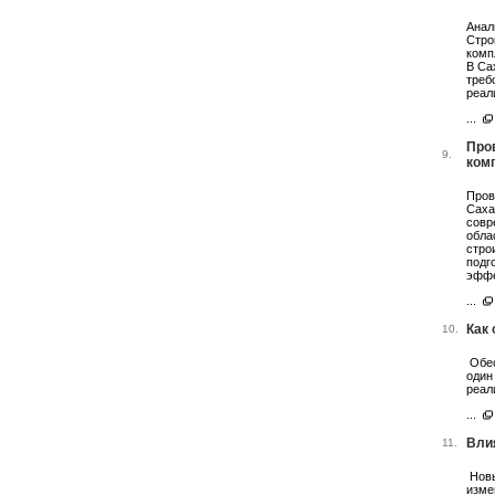
Анал
Стро
комп
В Са
треб
реал
...
Про
9.
ком
Пров
Саха
совр
обла
стро
подг
эффе
...
Как
10.
Обес
один
реал
...
Вли
11.
Новы
изме