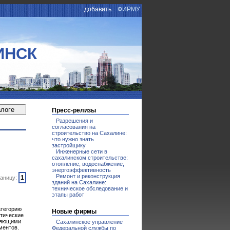
добавить
ФИРМУ
ИНСК
Пресс-релизы
Разрешения и
согласования на
строительство на Сахалине:
что нужно знать
застройщику
Инженерные сети в
сахалинском строительстве:
отопление, водоснабжение,
энергоэффективность
Ремонт и реконструкция
1
аницу:
зданий на Сахалине:
техническое обследование и
этапы работ
атегорию
Новые фирмы
ктические
еляющими
Сахалинское управление
ментов.
Федеральной службы по