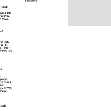
Правила
.
-
этапов
н
езонными
ериалов.
счетах.
ых
оектные
ов. В
остями —
тоимостью
пе
е
дхода
 условия,
ных
рументом,
чески
ской