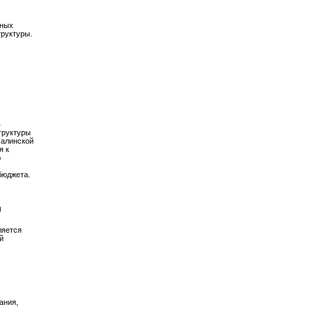
вных
труктуры.
в
труктуры
халинской
я к
ю
бюджета.
м
ляется
й
ания,