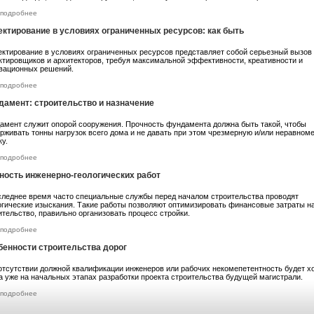
подробнее
ектирование в условиях ограниченных ресурсов: как быть
ктирование в условиях ограниченных ресурсов представляет собой серьезный вызов
ктировщиков и архитекторов, требуя максимальной эффективности, креативности и
вационных решений.
подробнее
дамент: строительство и назначение
амент служит опорой сооружения. Прочность фундамента должна быть такой, чтобы
рживать тонны нагрузок всего дома и не давать при этом чрезмерную и/или неравном
ку.
подробнее
ность инженерно-геологических работ
следнее время часто специальные службы перед началом строительства проводят
огические изыскания. Такие работы позволяют оптимизировать финансовые затраты н
ительство, правильно организовать процесс стройки.
подробнее
бенности строительства дорог
отсутствии должной квалификации инженеров или рабочих некомепетентность будет 
а уже на начальных этапах разработки проекта строительства будущей магистрали.
подробнее