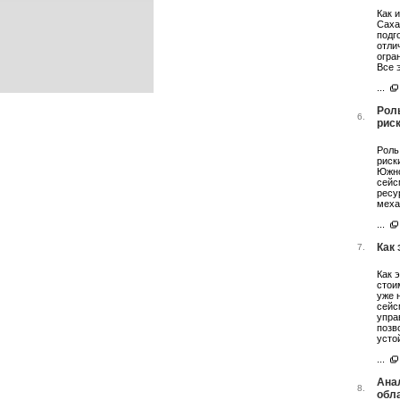
Как 
Саха
подг
отли
огра
Все 
...
Рол
6.
рис
Роль
риск
Южно
сейс
ресу
меха
...
Как
7.
Как 
стои
уже 
сейс
упра
позв
усто
...
Ана
8.
обл